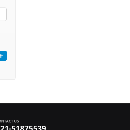
ONTACT US
021-51875539