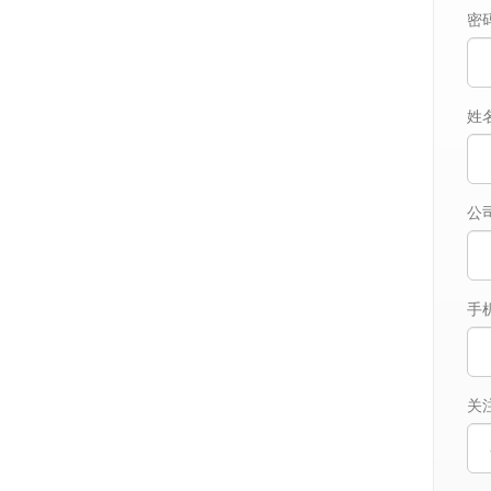
密
姓
公
手
关