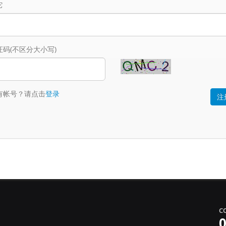
它
证码(不区分大小写)
有帐号？请点击
登录
C